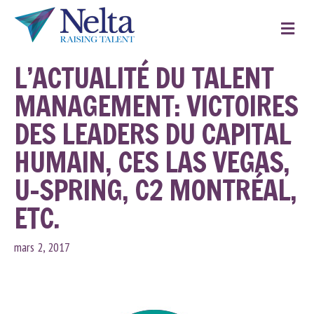
M
e
n
u
L’ACTUALITÉ DU TALENT
MANAGEMENT: VICTOIRES
DES LEADERS DU CAPITAL
HUMAIN, CES LAS VEGAS,
U-SPRING, C2 MONTRÉAL,
ETC.
mars 2, 2017