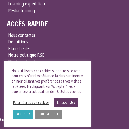
Learning expedition
Media training
ACCÈS RAPIDE
Nous contacter
Définitions
Plan du site
Notre politique RSE
Mentions légales
Nous utilisons des cookies sur notre site web
CONTACT
pour vous offrir l'expérience la plus pertinente
en mémorisant vos préférences et vos visites
14 rue d'Antin – 75002 Paris
répétées. En cliquant sur "Accepter", vous
consentez à l'utilisation de TOUS les cookies.
07 63 24 28 09
experience@nelta.fr
Paramètres des cookies
En savoir plus
ACCEPTER
TOUT REFUSER
Conçu par
Iconink
. © 2026 Tous droits réservés.