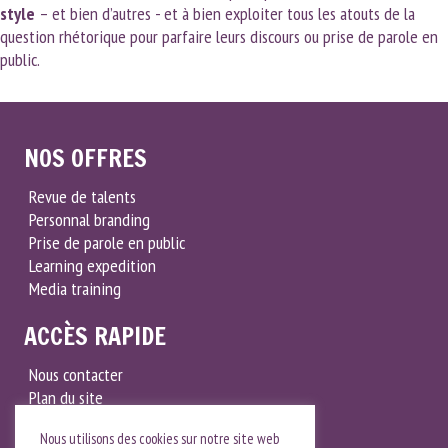
style
– et bien d’autres - et à bien exploiter tous les atouts de la
question rhétorique pour parfaire leurs discours ou prise de parole en
public.
NOS OFFRES
Revue de talents
Personnal branding
Prise de parole en public
Learning expedition
Media training
ACCÈS RAPIDE
Nous contacter
Plan du site
Notre politique RSE
Nous utilisons des cookies sur notre site web
Mentions légales